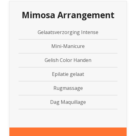
PROMO'S
Foto's
Arrangementen
Prijzen
Voeten
Privé Wellness met Massage
Mimosa Arrangement
Cadeaubon
Reserveren
Cadeaubon
Foto's
Nagels
Behandeling of Massage
Producten
Huisregels
Reserveren
Wimpers
Gelaatsverzorging Intense
Wenkbrauwen
Mini-Manicure
Prijslijst
Gelish Color Handen
Epilatie gelaat
Rugmassage
Dag Maquillage