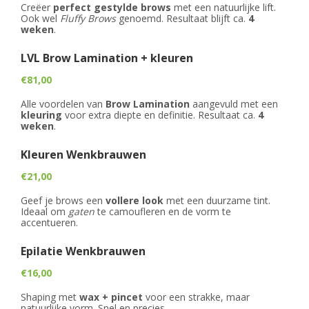
PROMO'S
Creëer
perfect gestylde brows
met een natuurlijke lift.
Foto's
Arrangementen
Prijzen
Voeten
Privé Wellness met Massage
Ook wel
Fluffy Brows
genoemd. Resultaat blijft ca.
4
Cadeaubon
weken
.
Reserveren
Cadeaubon
Foto's
Nagels
Behandeling of Massage
Producten
LVL Brow Lamination + kleuren
Huisregels
Reserveren
Wimpers
€81,00
Wenkbrauwen
Alle voordelen van
Brow Lamination
aangevuld met een
kleuring
voor extra diepte en definitie. Resultaat ca.
4
Prijslijst
weken
.
Kleuren Wenkbrauwen
€21,00
Geef je brows een
vollere look
met een duurzame tint.
Ideaal om
gaten
te camoufleren en de vorm te
accentueren.
Epilatie Wenkbrauwen
€16,00
Shaping met
wax + pincet
voor een strakke, maar
natuurlijke vorm. Snel en precies.