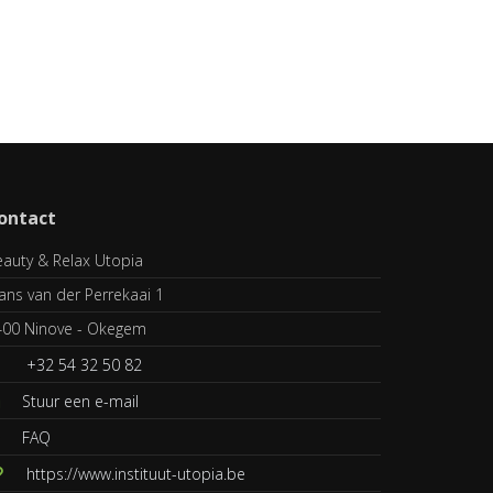
ontact
auty & Relax Utopia
ans van der Perrekaai 1
400 Ninove - Okegem
+32 54 32 50 82
Stuur een e-mail
FAQ
https://www.instituut-utopia.be