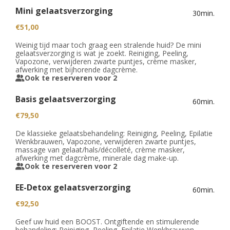
PROMO'S
Foto's
Arrangementen
Prijzen
Mini gelaatsverzorging
Voeten
Privé Wellness met Massage
30min.
Cadeaubon
Reserveren
Cadeaubon
Foto's
€51,00
Nagels
Behandeling of Massage
Producten
Weinig tijd maar toch graag een stralende huid? De mini
Huisregels
Reserveren
Wimpers
gelaatsverzorging is wat je zoekt. Reiniging, Peeling,
Vapozone, verwijderen zwarte puntjes, crème masker,
afwerking met bijhorende dagcrème.
Wenkbrauwen
Ook te reserveren voor 2
Prijslijst
Basis gelaatsverzorging
60min.
€79,50
De klassieke gelaatsbehandeling: Reiniging, Peeling, Epilatie
Wenkbrauwen, Vapozone, verwijderen zwarte puntjes,
massage van gelaat/hals/décolleté, crème masker,
afwerking met dagcrème, minerale dag make-up.
Ook te reserveren voor 2
EE-Detox gelaatsverzorging
60min.
€92,50
Geef uw huid een BOOST. Ontgiftende en stimulerende
behandeling: Reiniging, Peeling, Epilatie Wenkbrauwen,