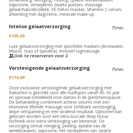
Vapozone, verwijderen zwarte puntjes, massage
gelaat/hals/décolleté, EE Detox masker, Vitamine C-serum,
afwerking met dagcrème, minerale make-up.
Intense gelaatverzorging
75min.
€105,00
Luxe gelaatsverzorging met specifieke maskers (Bronwater,
Muesli, Yuzu of Spirulina). Inclusief rugmassage.
Ook te reserveren voor 2
Verstevigende gelaatsverzorging
75min.
€110,00
Deze exclusieve verstevigende gelaatsverzorging met
Bakuchiol is geschikt voor alle huidtypes vanaf 45–50 jaar
en speciaal ontwikkeld voor dames in de (peri)menopauze.
De behandeling combineert actieve serums met een
intensieve liftende massage voor zichtbare versteviging,
diepe ontspanning en een stralend resultaat. Optioneel kan
gekozen worden voor een intra-buccale deep tissue
techniek voor extra versteviging van binnenuit. De
verzorging omvat reiniging, peeling, epilatie van de
wenkbrauwen, vapozone, het verwijderen van zwarte