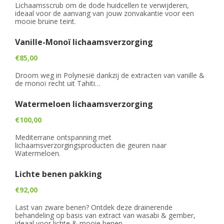
PROMO'S
Lichaamsscrub om de dode huidcellen te verwijderen,
Foto's
Arrangementen
Prijzen
Voeten
Privé Wellness met Massage
ideaal voor de aanvang van jouw zonvakantie voor een
Cadeaubon
mooie bruine teint.
Reserveren
Cadeaubon
Foto's
Nagels
Behandeling of Massage
Producten
Vanille-Monoï lichaamsverzorging
Huisregels
Reserveren
Wimpers
€85,00
Wenkbrauwen
Droom weg in Polynesië dankzij de extracten van vanille &
de monoï recht uit Tahiti…
Prijslijst
Watermeloen lichaamsverzorging
€100,00
Mediterrane ontspanning met
lichaamsverzorgingsproducten die geuren naar
Watermeloen.
Lichte benen pakking
€92,00
Last van zware benen? Ontdek deze drainerende
behandeling op basis van extract van wasabi & gember,
ideaal voor lichte & mooie benen.