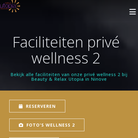
Faciliteiten privé
INFO
wellness 2
Openingsuren
BEHANDELINGEN
Nieuwsbrief
Gelaatsverzorging
ARRANGEMENTEN
Bekijk alle faciliteiten van onze privé wellness 2 bij
Beauty & Relax Utopia in Ninove
Cadeaubon
Lichaamsverzorging
Met Privé Sauna
PRIVÉ SAUNA
Blog
Massage
Zonder Privé Sauna
FAQ
Privé Wellness 1
RESERVEREN
RESERVEREN
Make-up
Contact
Privé Wellness 2
Faciliteiten
Ontharingen
Reservatie met Cadeaubon
WEBSHOP
FOTO'S WELLNESS 2
Prijzen
Reserveer
Faciliteiten
Handen
Privé Wellness
Reserveren