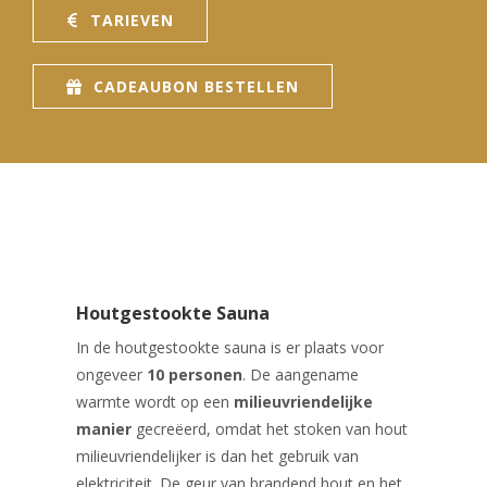
PROMO'S
Foto's
Arrangementen
Prijzen
TARIEVEN
Voeten
Privé Wellness met Massage
Cadeaubon
Reserveren
Cadeaubon
Foto's
Nagels
Behandeling of Massage
Producten
CADEAUBON BESTELLEN
Huisregels
Reserveren
Wimpers
Wenkbrauwen
Prijslijst
Houtgestookte Sauna
In de houtgestookte sauna is er plaats voor
ongeveer
10 personen
. De aangename
warmte wordt op een
milieuvriendelijke
manier
gecreëerd, omdat het stoken van hout
milieuvriendelijker is dan het gebruik van
elektriciteit. De geur van brandend hout en het