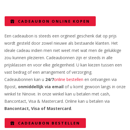
PROMO'S
Foto's
Arrangementen
Prijzen
Voeten
Privé Wellness met Massage
Cadeaubon
Reserveren
Cadeaubon
Foto's
Nagels
Behandeling of Massage
CADEAUBON ONLINE KOPEN
Producten
Huisregels
Reserveren
Wimpers
Een cadeaubon is steeds een orgineel geschenk dat op prijs
Wenkbrauwen
wordt gesteld door zowel nieuwe als bestaande klanten. Het
ideale cadeau indien men niet weet met wat men de gelukkige
Prijslijst
zou kunnen plezieren. Cadeaubonnen zijn er steeds in alle
prijsklassen en voor elke gelegenheid. U kan kiezen tussen een
vast bedrag of een arrangement of verzorging.
Cadeaubonnen kan u
24/7
online bestellen
en ontvangen via
Bpost,
onmiddellijk via email
of u komt gewoon langs in onze
winkel te Ninove. In onze winkel kan u betalen met cash,
Bancontact, Visa & Mastercard. Online kan u betalen via
Bancontact, Visa of Mastercard
.
CADEAUBON BESTELLEN