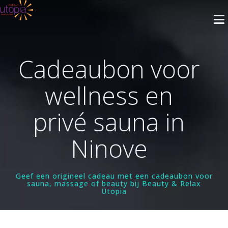
Cadeaubon voor
INFO
wellness en
Openingsuren
BEHANDELINGEN
privé sauna in
Nieuwsbrief
Gelaatsverzorging
ARRANGEMENTEN
Cadeaubon
Ninove
Lichaamsverzorging
Met Privé Sauna
PRIVÉ SAUNA
Blog
Massage
Zonder Privé Sauna
FAQ
Privé Wellness 1
Geef een origineel cadeau met een cadeaubon voor
RESERVEREN
Make-up
sauna, massage of beauty bij Beauty & Relax
Contact
Utopia
Privé Wellness 2
Faciliteiten
Ontharingen
Reservatie met Cadeaubon
WEBSHOP
Prijzen
Reserveer
Faciliteiten
Handen
Privé Wellness
Reserveren