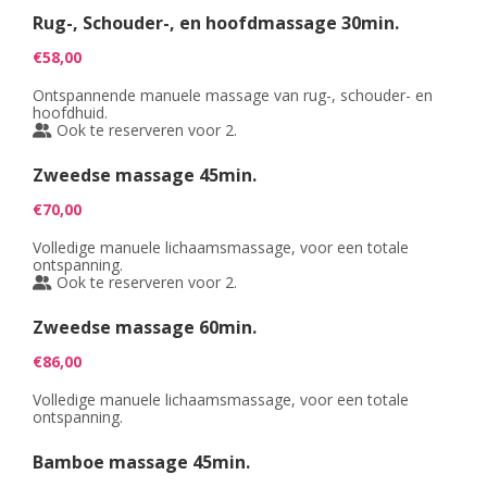
PROMO'S
Foto's
Arrangementen
Prijzen
Rug-, Schouder-, en hoofdmassage 30min.
Voeten
Privé Wellness met Massage
Cadeaubon
Reserveren
Cadeaubon
Foto's
€58,00
Nagels
Behandeling of Massage
Producten
Ontspannende manuele massage van rug-, schouder- en
Huisregels
Reserveren
Wimpers
hoofdhuid.
Ook te reserveren voor 2.
Wenkbrauwen
Zweedse massage 45min.
Prijslijst
€70,00
Volledige manuele lichaamsmassage, voor een totale
ontspanning.
Ook te reserveren voor 2.
Zweedse massage 60min.
€86,00
Volledige manuele lichaamsmassage, voor een totale
ontspanning.
Bamboe massage 45min.