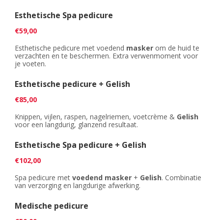
PROMO'S
Foto's
Arrangementen
Prijzen
Voeten
Privé Wellness met Massage
Esthetische Spa pedicure
Cadeaubon
Reserveren
Cadeaubon
Foto's
Nagels
€59,00
Behandeling of Massage
Producten
Huisregels
Reserveren
Esthetische pedicure met voedend
Wimpers
masker
om de huid te
verzachten en te beschermen. Extra verwenmoment voor
je voeten.
Wenkbrauwen
Esthetische pedicure + Gelish
Prijslijst
€85,00
Knippen, vijlen, raspen, nagelriemen, voetcrème &
Gelish
voor een langdurig, glanzend resultaat.
Esthetische Spa pedicure + Gelish
€102,00
Spa pedicure met
voedend masker
+
Gelish
. Combinatie
van verzorging en langdurige afwerking.
Medische pedicure