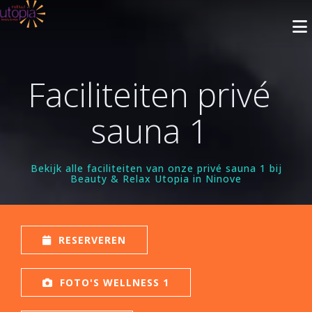
Faciliteiten privé
INFO
sauna 1
Openingsuren
BEHANDELINGEN
Nieuwsbrief
Gelaatsverzorging
ARRANGEMENTEN
Bekijk alle faciliteiten van onze privé sauna 1 bij
Beauty & Relax Utopia in Ninove
Cadeaubon
Lichaamsverzorging
Met Privé Sauna
PRIVÉ SAUNA
Blog
Massage
Zonder Privé Sauna
FAQ
Privé Wellness 1
RESERVEREN
RESERVEREN
Make-up
Contact
Privé Wellness 2
Faciliteiten
Ontharingen
Reservatie met Cadeaubon
WEBSHOP
FOTO'S WELLNESS 1
Prijzen
Reserveer
Faciliteiten
Handen
Privé Wellness
Reserveren