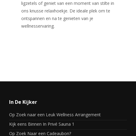
ligzetels of geniet van een moment van stilte in
ons knusse relaxhoekje. De ideale plek om te
ontspannen en na te genieten van je
wellnesservaring.
In De Kijker
Op Zoek naar een Leuk Wellness Arrangement
Kijk eens Binnen In Privé Sauna 1
Op Zoek Naar een Cadeaubon?