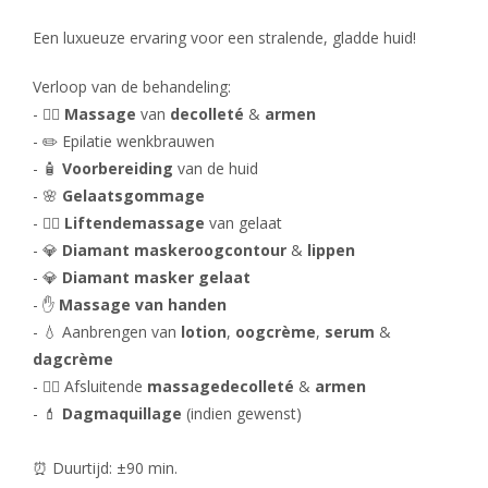
Een luxueuze ervaring voor een stralende, gladde huid!
Verloop van de behandeling:
- 💆‍♀️
Massage
van
decolleté
&
armen
- ✏️ Epilatie wenkbrauwen
- 🧴
Voorbereiding
van de huid
- 🌸
Gelaatsgommage
- 💆‍♂️
Liftende
massage
van gelaat
- 💎
Diamant masker
oogcontour
&
lippen
- 💎
Diamant masker gelaat
- ✋
Massage van handen
- 💧 Aanbrengen van
lotion
,
oogcrème
,
serum
&
dagcrème
- 💆‍♀️ Afsluitende
massage
decolleté
&
armen
- 💄
Dagmaquillage
(indien gewenst)
⏰ Duurtijd: ±90 min.