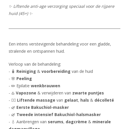
PROMO'S
Foto's
Arrangementen
Prijzen
Voeten
✨ Liftende anti-age verzorging speciaal voor de rijpere
Privé Wellness met Massage
Cadeaubon
huid (45+) ✨
Reserveren
Cadeaubon
Foto's
Nagels
Behandeling of Massage
Producten
Huisregels
Reserveren
Wimpers
Wenkbrauwen
Een intens verstevigende behandeling voor een gladde,
Prijslijst
stralende en ontspannen huid.
Verloop van de behandeling:
- 🧴
Reiniging
&
voorbereiding
van de huid
- 🌸
Peeling
- ✏️ Epilatie
wenkbrauwen
- ♨️
Vapozone
& verwijderen van
zwarte puntjes
- 💆‍♀️
Liftende massage
van
gelaat
,
hals
&
décolleté
- 🌿
Eerste Bakuchiol-masker
- 🌿
Tweede intensief Bakuchiol-halsmasker
- 💧 Aanbrengen van
serums
,
dagcrème
&
minerale
dagmaquillage