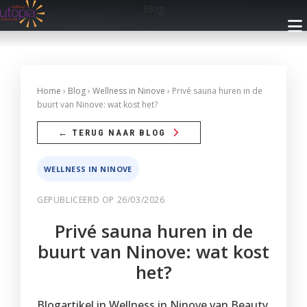
Blog
INFO
Home
›
Blog
›
Wellness in Ninove
› Privé sauna huren in de
buurt van Ninove: wat kost het?
Openingsuren
BEHANDELINGEN
← TERUG NAAR BLOG
Nieuwsbrief
Gelaatsverzorging
ARRANGEMENTEN
WELLNESS IN NINOVE
Cadeaubon
Lichaamsverzorging
Met Privé Sauna
GEPUBLICEERD OP 26/03/2026
PRIVÉ SAUNA
Blog
Massage
Zonder Privé Sauna
Privé sauna huren in de
FAQ
Privé Wellness 1
RESERVEREN
Make-up
buurt van Ninove: wat kost
Contact
Privé Wellness 2
Faciliteiten
het?
Ontharingen
Reservatie met Cadeaubon
WEBSHOP
Prijzen
Reserveer
Faciliteiten
Handen
Privé Wellness
Blogartikel in Wellness in Ninove van Beauty
Reserveren