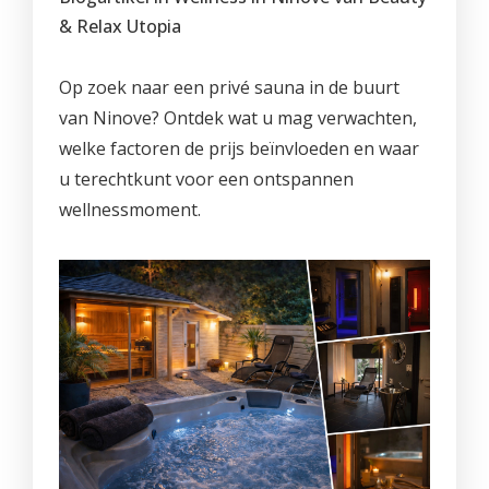
PROMO'S
Foto's
Arrangementen
Prijzen
Voeten
& Relax Utopia
Privé Wellness met Massage
Cadeaubon
Reserveren
Cadeaubon
Foto's
Nagels
Behandeling of Massage
Op zoek naar een privé sauna in de buurt
Producten
Huisregels
Reserveren
Wimpers
van Ninove? Ontdek wat u mag verwachten,
welke factoren de prijs beïnvloeden en waar
Wenkbrauwen
u terechtkunt voor een ontspannen
Prijslijst
wellnessmoment.