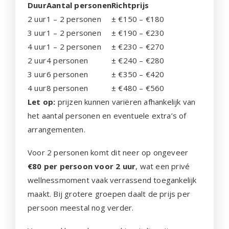
Duur
Aantal personen
Richtprijs
2 uur
1 – 2 personen
± €150 – €180
3 uur
1 – 2 personen
± €190 – €230
4 uur
1 – 2 personen
± €230 – €270
2 uur
4 personen
± €240 – €280
3 uur
6 personen
± €350 – €420
4 uur
8 personen
± €480 – €560
Let op:
prijzen kunnen variëren afhankelijk van
het aantal personen en eventuele extra’s of
arrangementen.
Voor 2 personen komt dit neer op ongeveer
€80 per persoon voor 2 uur
, wat een privé
wellnessmoment vaak verrassend toegankelijk
maakt. Bij grotere groepen daalt de prijs per
persoon meestal nog verder.