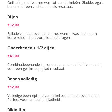
PROMO'S
Ontharing met warme was tot aan de knieën. Gladde, egale
Foto's
Arrangementen
Prijzen
Voeten
Privé Wellness met Massage
benen met een zachte huid als resultaat.
Cadeaubon
Reserveren
Cadeaubon
Foto's
Nagels
Behandeling of Massage
Dijen
Producten
Huisregels
Reserveren
Wimpers
€32,00
Epilatie van de bovenbenen met warme was. Ideaal om
Wenkbrauwen
korte rok of short zorgeloos te dragen.
Prijslijst
Onderbenen + 1/2 dijen
€43,00
Combinatiebehandeling: onderbenen en de helft van de dij
voor een gelijkmatig, glad resultaat.
Benen volledig
€52,00
Volledige been-epilatie van enkel tot aan de bovenbenen.
Perfect voor langdurige gladheid.
Bikinilijn