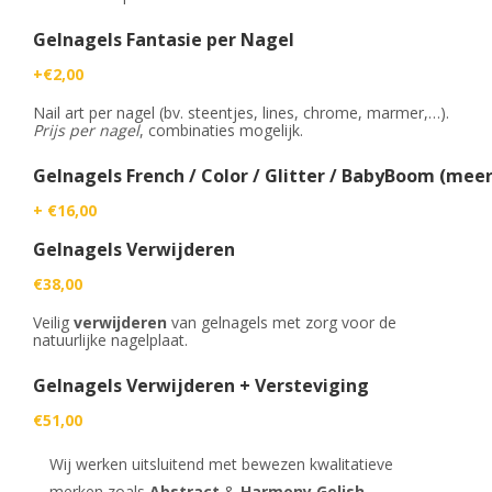
Gelnagels Fantasie per Nagel
+€2,00
Nail art per nagel (bv. steentjes, lines, chrome, marmer,…).
Prijs per nagel
, combinaties mogelijk.
Gelnagels French / Color / Glitter / BabyBoom (meer
+ €16,00
Gelnagels Verwijderen
€38,00
Veilig
verwijderen
van gelnagels met zorg voor de
natuurlijke nagelplaat.
Gelnagels Verwijderen + Versteviging
€51,00
Wij werken uitsluitend met bewezen kwalitatieve
merken zoals
Abstract
&
Harmony Gelish