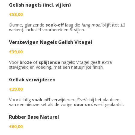
PROMO'S
Foto's
Arrangementen
Prijzen
Gelish nagels (incl. vijlen)
Voeten
Privé Wellness met Massage
Cadeaubon
€58,00
Reserveren
Cadeaubon
Foto's
Nagels
Behandeling of Massage
Producten
Dunne, glanzende
soak-off
laag die
lang mooi
blijft (tot ±3
Huisregels
Reserveren
Wimpers
weken). Inclusief voorbereiden & vijlen.
Wenkbrauwen
Verstevigen Nagels Gelish Vitagel
€39,00
Prijslijst
Voor
broze
of
splijtende
nagels: Vitagel geeft extra
stevigheid en voeding, met een natuurlijke finish.
Gellak verwijderen
€29,00
Voorzichtig
soak-off
verwijderen.
Gratis
bij het plaatsen
van een nieuwe set als de vorige
door ons
werd geplaatst.
Rubber Base Naturel
€60,00