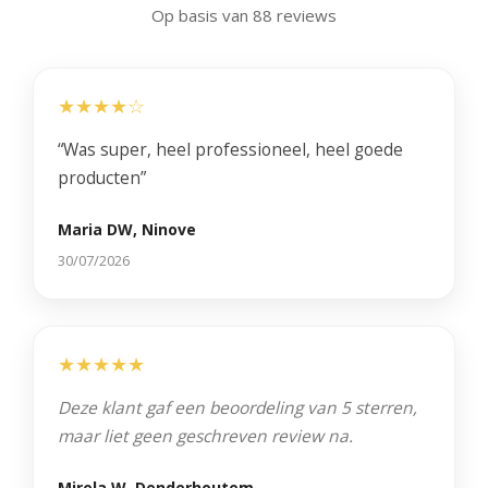
PROMO'S
Foto's
Arrangementen
Prijzen
Op basis van 88 reviews
Voeten
Privé Wellness met Massage
Cadeaubon
Reserveren
Cadeaubon
Foto's
Nagels
Behandeling of Massage
Producten
Huisregels
Reserveren
★★★★☆
Wimpers
“Was super, heel professioneel, heel goede
Wenkbrauwen
producten”
Prijslijst
Maria DW, Ninove
30/07/2026
★★★★★
Deze klant gaf een beoordeling van 5 sterren,
maar liet geen geschreven review na.
Mirela W, Denderhoutem