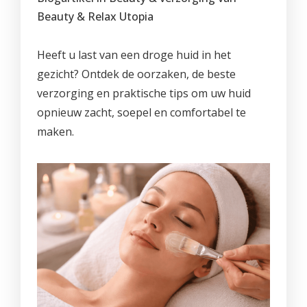
PROMO'S
Foto's
Arrangementen
Prijzen
Voeten
Beauty & Relax Utopia
Privé Wellness met Massage
Cadeaubon
Reserveren
Cadeaubon
Foto's
Nagels
Behandeling of Massage
Heeft u last van een droge huid in het
Producten
Huisregels
Reserveren
Wimpers
gezicht? Ontdek de oorzaken, de beste
verzorging en praktische tips om uw huid
Wenkbrauwen
opnieuw zacht, soepel en comfortabel te
Prijslijst
maken.