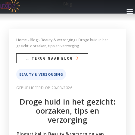
Blog
INFO
Home
›
Blog
›
Beauty & verzorging
› Droge huid in het
gezicht: oorzaken, tips en verzorging
Openingsuren
BEHANDELINGEN
← TERUG NAAR BLOG
Nieuwsbrief
Gelaatsverzorging
ARRANGEMENTEN
BEAUTY & VERZORGING
Cadeaubon
Lichaamsverzorging
Met Privé Sauna
GEPUBLICEERD OP 20/03/2026
PRIVÉ SAUNA
Blog
Massage
Zonder Privé Sauna
Droge huid in het gezicht:
FAQ
Privé Wellness 1
RESERVEREN
Make-up
oorzaken, tips en
Contact
Privé Wellness 2
Faciliteiten
verzorging
Ontharingen
Reservatie met Cadeaubon
WEBSHOP
Prijzen
Reserveer
Faciliteiten
Handen
Privé Wellness
Blogartikel in Beauty & verzorging van
Reserveren