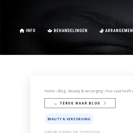
INFO
BEHANDELINGEN
ARRANGEMEN
Home
›
Blog
›
Beauty & verzorging
› Hoe vaak heeft 
← TERUG NAAR BLOG
BEAUTY & VERZORGING
GEPUBLICEERD OP 15/05/2026