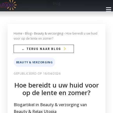
Blog
INFO
Home
›
Blog
›
Beauty & verzorging
› Hoe bereidt u uw huid
voor op de lente en zomer?
Openingsuren
BEHANDELINGEN
← TERUG NAAR BLOG
Nieuwsbrief
Gelaatsverzorging
ARRANGEMENTEN
BEAUTY & VERZORGING
Cadeaubon
Lichaamsverzorging
Met Privé Sauna
GEPUBLICEERD OP 18/04/2026
PRIVÉ SAUNA
Blog
Massage
Zonder Privé Sauna
Hoe bereidt u uw huid voor
FAQ
Privé Wellness 1
RESERVEREN
Make-up
op de lente en zomer?
Contact
Privé Wellness 2
Faciliteiten
Ontharingen
Reservatie met Cadeaubon
WEBSHOP
Blogartikel in Beauty & verzorging van
Prijzen
Reserveer
Faciliteiten
Handen
Privé Wellness
Beauty & Relax Utopia
Reserveren