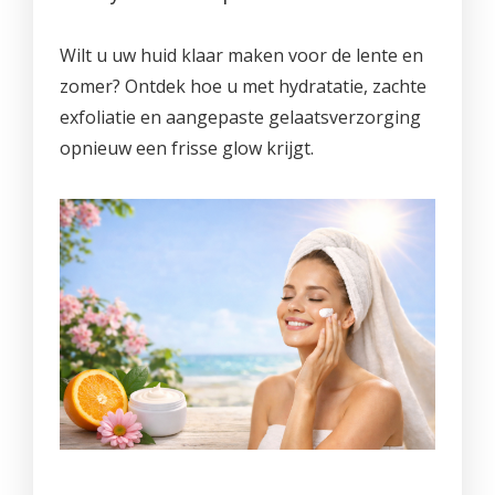
PROMO'S
Foto's
Arrangementen
Prijzen
Voeten
Privé Wellness met Massage
Cadeaubon
Wilt u uw huid klaar maken voor de lente en
Reserveren
Cadeaubon
Foto's
Nagels
Behandeling of Massage
zomer? Ontdek hoe u met hydratatie, zachte
Producten
Huisregels
Reserveren
Wimpers
exfoliatie en aangepaste gelaatsverzorging
opnieuw een frisse glow krijgt.
Wenkbrauwen
Prijslijst