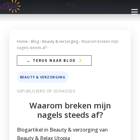
Blog
INFO
Home
›
Blog
›
Beauty & verzorging
› Waarom breken mijn
nagels steeds af?
Openingsuren
BEHANDELINGEN
← TERUG NAAR BLOG
Nieuwsbrief
Gelaatsverzorging
ARRANGEMENTEN
BEAUTY & VERZORGING
Cadeaubon
Lichaamsverzorging
Met Privé Sauna
GEPUBLICEERD OP 03/04/2026
PRIVÉ SAUNA
Blog
Massage
Zonder Privé Sauna
Waarom breken mijn
FAQ
Privé Wellness 1
RESERVEREN
Make-up
nagels steeds af?
Contact
Privé Wellness 2
Faciliteiten
Ontharingen
Reservatie met Cadeaubon
WEBSHOP
Blogartikel in Beauty & verzorging van
Prijzen
Reserveer
Faciliteiten
Handen
Privé Wellness
Beauty & Relax Utopia
Reserveren