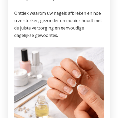
PROMO'S
Foto's
Arrangementen
Prijzen
Voeten
Privé Wellness met Massage
Cadeaubon
Ontdek waarom uw nagels afbreken en hoe
Reserveren
Cadeaubon
Foto's
Nagels
Behandeling of Massage
u ze sterker, gezonder en mooier houdt met
Producten
Huisregels
Reserveren
Wimpers
de juiste verzorging en eenvoudige
dagelijkse gewoontes.
Wenkbrauwen
Prijslijst