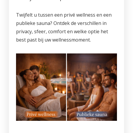
PROMO'S
Foto's
Arrangementen
Prijzen
Voeten
Privé Wellness met Massage
Cadeaubon
Twijfelt u tussen een privé wellness en een
Reserveren
Cadeaubon
Foto's
Nagels
Behandeling of Massage
publieke sauna? Ontdek de verschillen in
Producten
Huisregels
Reserveren
Wimpers
privacy, sfeer, comfort en welke optie het
best past bij uw wellnessmoment.
Wenkbrauwen
Prijslijst