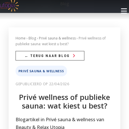
Blog
INFO
Home
›
Blog
›
Privé sauna & wellness
› Privé wellness of
publieke sauna: wat kiest u best?
Openingsuren
BEHANDELINGEN
← TERUG NAAR BLOG
Nieuwsbrief
Gelaatsverzorging
ARRANGEMENTEN
PRIVÉ SAUNA & WELLNESS
Cadeaubon
Lichaamsverzorging
Met Privé Sauna
GEPUBLICEERD OP 22/04/2026
PRIVÉ SAUNA
Blog
Massage
Zonder Privé Sauna
Privé wellness of publieke
FAQ
Privé Wellness 1
RESERVEREN
Make-up
sauna: wat kiest u best?
Contact
Privé Wellness 2
Faciliteiten
Ontharingen
Reservatie met Cadeaubon
WEBSHOP
Blogartikel in Privé sauna & wellness van
Prijzen
Reserveer
Faciliteiten
Handen
Privé Wellness
Beauty & Relax Utopia
Reserveren