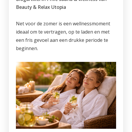
PROMO'S
Foto's
Arrangementen
Prijzen
Voeten
Beauty & Relax Utopia
Privé Wellness met Massage
Cadeaubon
Reserveren
Cadeaubon
Foto's
Nagels
Behandeling of Massage
Net voor de zomer is een wellnessmoment
Producten
Huisregels
Reserveren
Wimpers
ideaal om te vertragen, op te laden en met
een fris gevoel aan een drukke periode te
Wenkbrauwen
beginnen.
Prijslijst