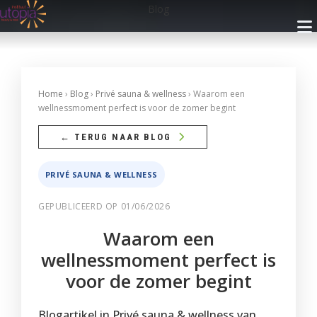
Blog
INFO
Home
›
Blog
›
Privé sauna & wellness
› Waarom een
wellnessmoment perfect is voor de zomer begint
Openingsuren
BEHANDELINGEN
← TERUG NAAR BLOG
Nieuwsbrief
Gelaatsverzorging
ARRANGEMENTEN
PRIVÉ SAUNA & WELLNESS
Cadeaubon
Lichaamsverzorging
Met Privé Sauna
GEPUBLICEERD OP 01/06/2026
PRIVÉ SAUNA
Blog
Massage
Zonder Privé Sauna
Waarom een
FAQ
Privé Wellness 1
RESERVEREN
Make-up
wellnessmoment perfect is
Contact
Privé Wellness 2
Faciliteiten
voor de zomer begint
Ontharingen
Reservatie met Cadeaubon
WEBSHOP
Prijzen
Reserveer
Faciliteiten
Handen
Privé Wellness
Blogartikel in Privé sauna & wellness van
Reserveren