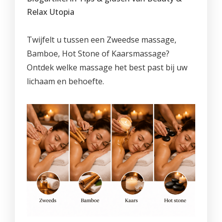
PROMO'S
Foto's
Arrangementen
Prijzen
Voeten
Relax Utopia
Privé Wellness met Massage
Cadeaubon
Reserveren
Cadeaubon
Foto's
Nagels
Behandeling of Massage
Twijfelt u tussen een Zweedse massage,
Producten
Huisregels
Reserveren
Wimpers
Bamboe, Hot Stone of Kaarsmassage?
Ontdek welke massage het best past bij uw
Wenkbrauwen
lichaam en behoefte.
Prijslijst