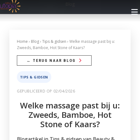
Blog
INFO
Home
›
Blog
›
Tips & gidsen
› Welke massage past bij u:
Zweeds, Bamboe, Hot Stone of Kaars?
Openingsuren
BEHANDELINGEN
← TERUG NAAR BLOG
Nieuwsbrief
Gelaatsverzorging
ARRANGEMENTEN
TIPS & GIDSEN
Cadeaubon
Lichaamsverzorging
Met Privé Sauna
GEPUBLICEERD OP 02/04/2026
PRIVÉ SAUNA
Blog
Massage
Zonder Privé Sauna
Welke massage past bij u:
FAQ
Privé Wellness 1
RESERVEREN
Make-up
Zweeds, Bamboe, Hot
Contact
Privé Wellness 2
Faciliteiten
Stone of Kaars?
Ontharingen
Reservatie met Cadeaubon
WEBSHOP
Prijzen
Reserveer
Faciliteiten
Handen
Privé Wellness
Blogartikel in Tips & gidsen van Beauty &
Reserveren