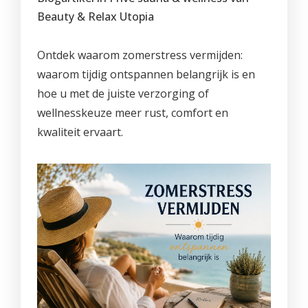
PROMO'S
Foto's
Arrangementen
Prijzen
Voeten
Beauty & Relax Utopia
Privé Wellness met Massage
Cadeaubon
Reserveren
Cadeaubon
Foto's
Nagels
Behandeling of Massage
Ontdek waarom zomerstress vermijden:
Producten
Huisregels
Reserveren
Wimpers
waarom tijdig ontspannen belangrijk is en
hoe u met de juiste verzorging of
Wenkbrauwen
wellnesskeuze meer rust, comfort en
Prijslijst
kwaliteit ervaart.