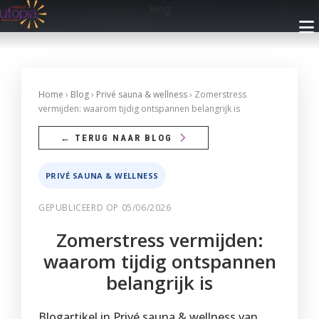
Blog
INFO
Home
›
Blog
›
Privé sauna & wellness
› Zomerstress
vermijden: waarom tijdig ontspannen belangrijk is
Openingsuren
BEHANDELINGEN
← TERUG NAAR BLOG
Nieuwsbrief
Gelaatsverzorging
ARRANGEMENTEN
PRIVÉ SAUNA & WELLNESS
Cadeaubon
Lichaamsverzorging
Met Privé Sauna
GEPUBLICEERD OP 05/06/2026
PRIVÉ SAUNA
Blog
Massage
Zonder Privé Sauna
Zomerstress vermijden:
FAQ
Privé Wellness 1
RESERVEREN
Make-up
waarom tijdig ontspannen
Contact
Privé Wellness 2
Faciliteiten
belangrijk is
Ontharingen
Reservatie met Cadeaubon
WEBSHOP
Prijzen
Reserveer
Faciliteiten
Handen
Privé Wellness
Blogartikel in Privé sauna & wellness van
Reserveren