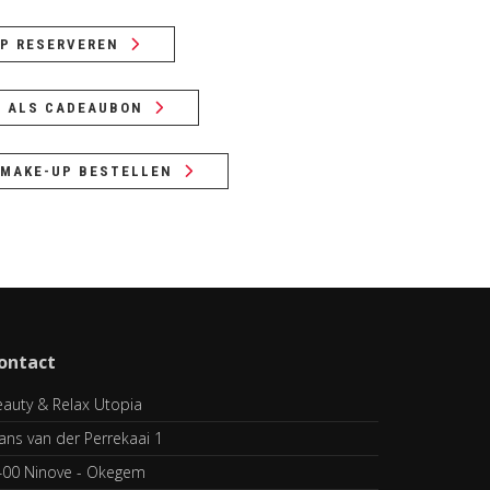
P RESERVEREN
L ALS CADEAUBON
 MAKE-UP BESTELLEN
ontact
auty & Relax Utopia
ans van der Perrekaai 1
400 Ninove - Okegem