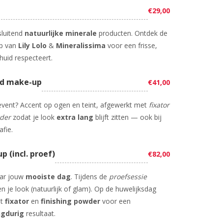
€29,00
sluitend
natuurlijke minerale
producten. Ontdek de
p van
Lily Lolo
&
Mineralissima
voor een frisse,
 huid respecteert.
nd make-up
€41,00
 event? Accent op ogen en teint, afgewerkt met
fixator
wder
zodat je look
extra lang
blijft zitten — ook bij
fie.
 (incl. proef)
€82,00
aar jouw
mooiste dag
. Tijdens de
proefsessie
 je look (natuurlijk of glam). Op de huwelijksdag
et
fixator
en
finishing powder
voor een
ngdurig
resultaat.