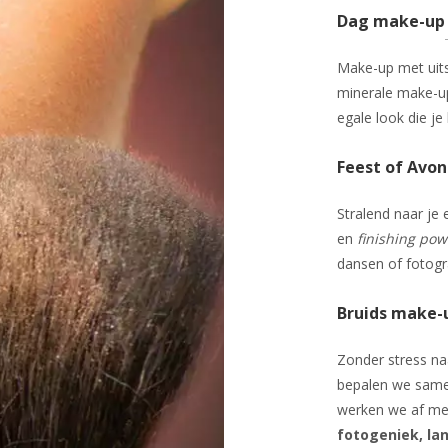
Dag make-up
Make-up met uit
minerale make-u
egale look die je
Feest of Avo
Stralend naar je
en
finishing po
dansen of fotogra
Bruids make-up
Zonder stress n
bepalen we samen
werken we af m
fotogeniek, la