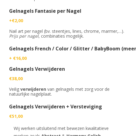
Gelnagels Fantasie per Nagel
+€2,00
Nail art per nagel (bv. steentjes, lines, chrome, marmer,…).
Prijs per nagel
, combinaties mogelijk.
Gelnagels French / Color / Glitter / BabyBoom (meer
+ €16,00
Gelnagels Verwijderen
€38,00
Veilig
verwijderen
van gelnagels met zorg voor de
natuurlijke nagelplaat.
Gelnagels Verwijderen + Versteviging
€51,00
Wij werken uitsluitend met bewezen kwalitatieve
merken zoals
Abstract
&
Harmony Gelish