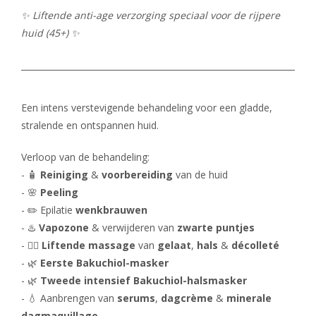
PROMO'S
Foto's
Arrangementen
Prijzen
Voeten
✨ Liftende anti-age verzorging speciaal voor de rijpere
Privé Wellness met Massage
Cadeaubon
huid (45+) ✨
Reserveren
Cadeaubon
Foto's
Nagels
Behandeling of Massage
Producten
Huisregels
Reserveren
Wimpers
Wenkbrauwen
Een intens verstevigende behandeling voor een gladde,
Prijslijst
stralende en ontspannen huid.
Verloop van de behandeling:
- 🧴
Reiniging
&
voorbereiding
van de huid
- 🌸
Peeling
- ✏️ Epilatie
wenkbrauwen
- ♨️
Vapozone
& verwijderen van
zwarte puntjes
- 💆‍♀️
Liftende massage
van
gelaat
,
hals
&
décolleté
- 🌿
Eerste Bakuchiol-masker
- 🌿
Tweede intensief Bakuchiol-halsmasker
- 💧 Aanbrengen van
serums
,
dagcrème
&
minerale
dagmaquillage