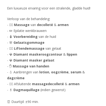
Een luxueuze ervaring voor een stralende, gladde huid!
Verloop van de behandeling:
- 💆‍♀️
Massage
van
decolleté
&
armen
- ✏️ Epilatie wenkbrauwen
- 🧴
Voorbereiding
van de huid
- 🌸
Gelaatsgommage
- 💆‍♂️
Liftende
massage
van gelaat
- 💎
Diamant masker
oogcontour
&
lippen
- 💎
Diamant masker gelaat
- ✋
Massage van handen
- 💧 Aanbrengen van
lotion
,
oogcrème
,
serum
&
dagcrème
- 💆‍♀️ Afsluitende
massage
decolleté
&
armen
- 💄
Dagmaquillage
(indien gewenst)
⏰ Duurtijd: ±90 min.